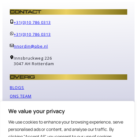
CONTACT
+31(0)10 786 0313
+31(0)10 786 0313
nnordin@pbe.nl
Innsbruckweg 226
3047 AH Rotterdam
OVERIG
BLOGS
ONS TEAM
PBE X BEZIELEN
We value your privacy
BEZIELEN
DUURZAAM REIZEN
We use cookies to enhance your browsing experience, serve
personalised ads or content, and analyse our traffic. By
clicking "Accept All", you consent to our use of cookies.